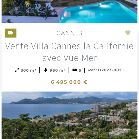
CANNES
Add
Vente Villa Cannes la Californie
to
sele
avec Vue Mer
Ref :
112023-002
300 m²
960 m²
5
6 495 000 €