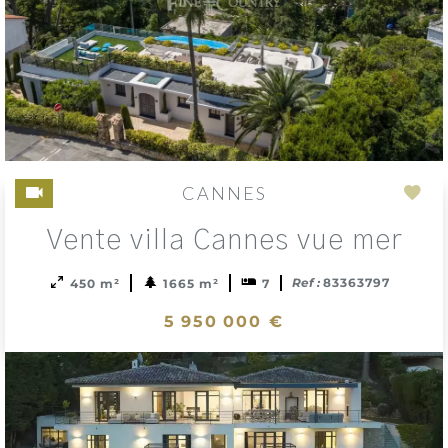
CANNES
Add
Vente villa Cannes vue mer
to
sele
Ref :
83363797
450 m²
1665 m²
7
5 950 000 €