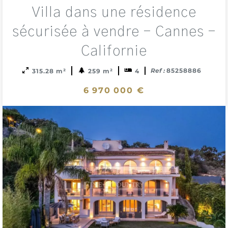
Add
Villa dans une résidence
to
sele
sécurisée à vendre - Cannes -
Californie
Ref :
85258886
315.28 m²
259 m²
4
6 970 000 €