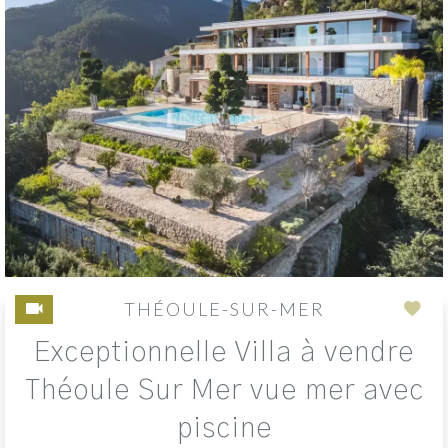
THÉOULE-SUR-MER
Add
Exceptionnelle Villa à vendre
to
sele
Théoule Sur Mer vue mer avec
piscine