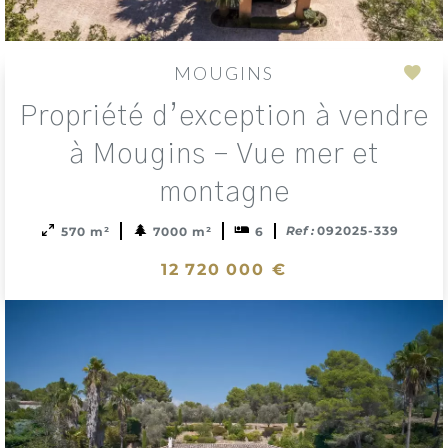
MOUGINS
Add
Propriété d’exception à vendre
to
sele
à Mougins – Vue mer et
montagne
Ref :
092025-339
570 m²
7000 m²
6
12 720 000 €