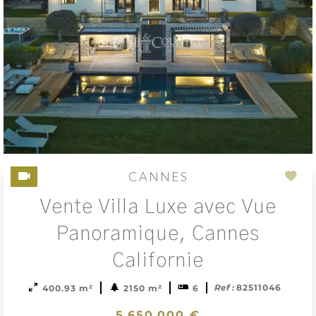
CANNES
Add
Vente Villa Luxe avec Vue
to
sele
Panoramique, Cannes
Californie
Ref :
82511046
400.93 m²
2150 m²
6
5 650 000 €