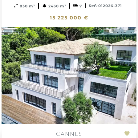
Ref :
012026-371
830 m²
2430 m²
7
15 225 000 €
CANNES