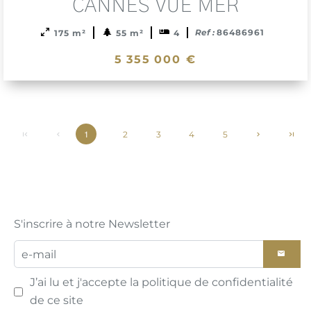
sele
CANNES VUE MER
Ref :
86486961
175 m²
55 m²
4
5 355 000 €
2
3
4
5
1
S'inscrire à notre Newsletter
J’ai lu et j'accepte la
politique de confidentialité
de ce site