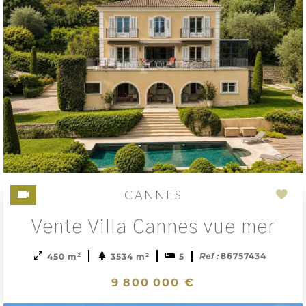
CANNES
Add
Vente Villa Cannes vue mer
to
sele
Ref :
86757434
450 m²
3534 m²
5
9 800 000 €