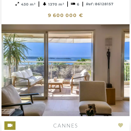
Ref :
86128157
430 m²
1370 m²
6
9 600 000 €
CANNES