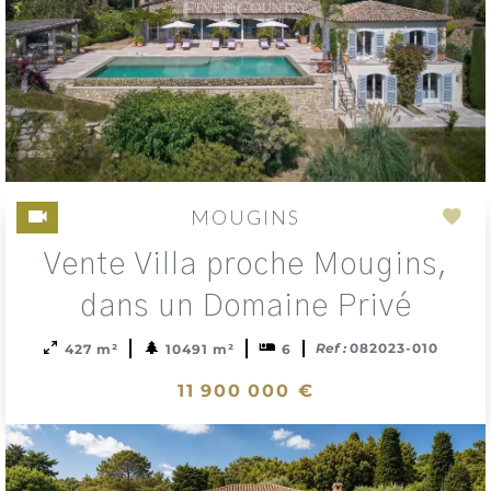
MOUGINS
Add
Vente Villa proche Mougins,
to
sele
dans un Domaine Privé
Ref :
082023-010
427 m²
10491 m²
6
11 900 000 €