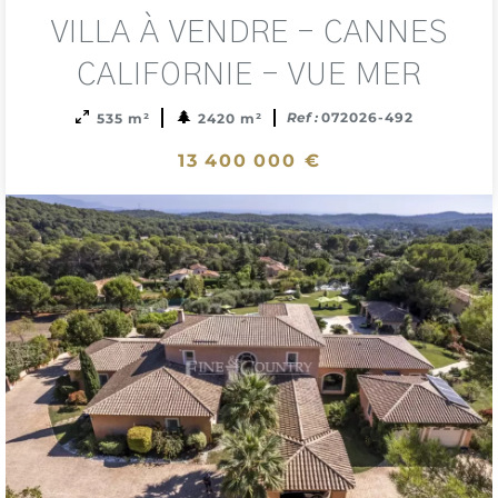
Add
VILLA À VENDRE - CANNES
to
sele
CALIFORNIE - VUE MER
Ref :
072026-492
535 m²
2420 m²
13 400 000 €