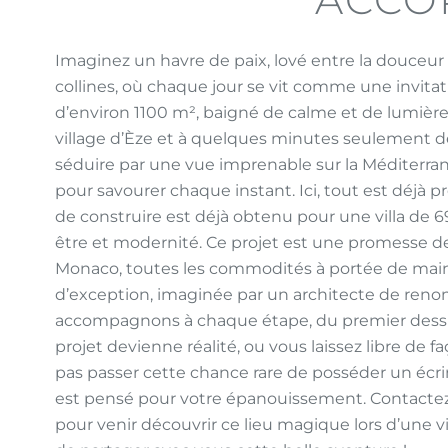
​Imaginez un havre de paix, lové entre la douceur
collines, où chaque jour se vit comme une invitati
d’environ 1100 m², baigné de calme et de lumièr
village d’Èze et à quelques minutes seulement d
séduire par une vue imprenable sur la Méditerra
pour savourer chaque instant. Ici, tout est déjà p
de construire est déjà obtenu pour une villa de 6
être et modernité. Ce projet est une promesse de 
Monaco, toutes les commodités à portée de main,
d’exception, imaginée par un architecte de reno
accompagnons à chaque étape, du premier dessin
projet devienne réalité, ou vous laissez libre de f
pas passer cette chance rare de posséder un écri
est pensé pour votre épanouissement. Contactez
pour venir découvrir ce lieu magique lors d’une vis