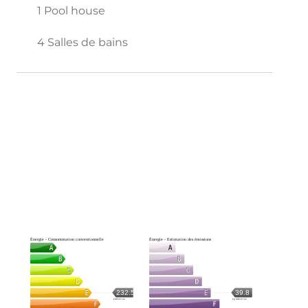
1 Pool house
4 Salles de bains
Énergie - Consommation conventionnelle
Énergie - Estimation des émissions
232.5
39.8
kWh/m².an
kg CO2/m².an