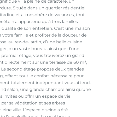
ifique villa pleine de caractère, un
rdure. Située dans un quartier résidentiel
ie citadine et atmosphère de vacances, tout
riété n’a appartenu qu’à trois familles
a qualité de son entretien. C’est une maison
r votre famille et profiter de la douceur de
ose, au rez-de-jardin, d’une belle cuisine
ger, d’un vaste bureau ainsi que d’une
u premier étage, vous trouverez un grand
nt directement sur une terrasse de 60 m²,
rs. Le second étage propose deux grandes
, offrant tout le confort nécessaire pour
ogement totalement indépendant vous attend.
rand salon, une grande chambre ainsi qu’une
os invités ou offrir un espace de vie
par sa végétation et ses arbres
eine ville. L’espace piscine a été
 l’ensoleillement. Le pool house,