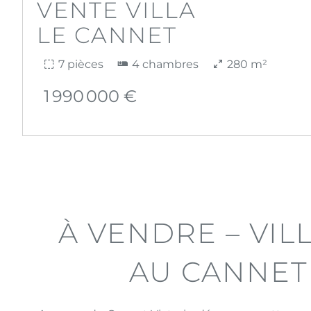
VENTE VILLA
LE CANNET
7 pièces
4 chambres
280 m²
1 990 000 €
À VENDRE – VI
AU CANNET