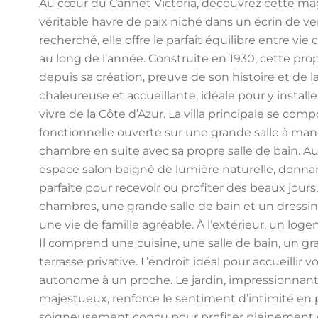
Au cœur du Cannet Victoria, découvrez cette magn
véritable havre de paix niché dans un écrin de ve
recherché, elle offre le parfait équilibre entre v
au long de l’année. Construite en 1930, cette prop
depuis sa création, preuve de son histoire et de l
chaleureuse et accueillante, idéale pour y installe
vivre de la Côte d’Azur. La villa principale se comp
fonctionnelle ouverte sur une grande salle à man
chambre en suite avec sa propre salle de bain. A
espace salon baigné de lumière naturelle, donna
parfaite pour recevoir ou profiter des beaux jou
chambres, une grande salle de bain et un dressing
une vie de famille agréable. À l’extérieur, un l
Il comprend une cuisine, une salle de bain, un g
terrasse privative. L’endroit idéal pour accueillir v
autonome à un proche. Le jardin, impressionnant 
majestueux, renforce le sentiment d’intimité en pl
soigneusement conçu pour profiter pleinement de