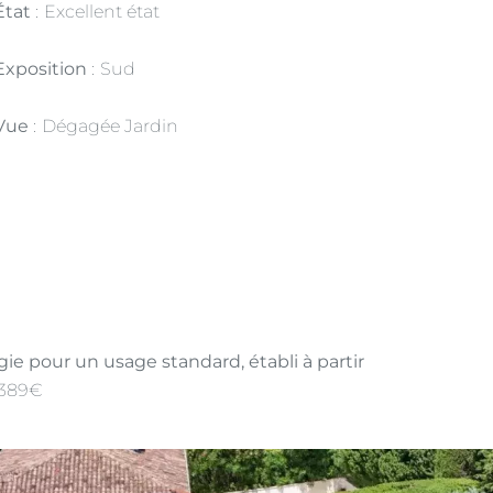
État
Excellent état
Exposition
Sud
Vue
Dégagée Jardin
e pour un usage standard, établi à partir
7389€