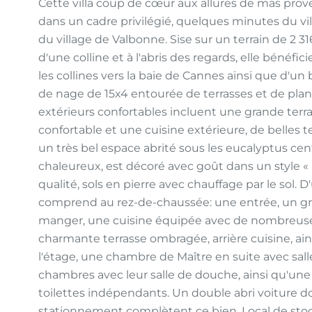
Cette villa coup de cœur aux allures de mas pro
dans un cadre privilégié, quelques minutes du v
du village de Valbonne. Sise sur un terrain de 2
d'une colline et à l'abris des regards, elle béné
les collines vers la baie de Cannes ainsi que d'u
de nage de 15x4 entourée de terrasses et de pla
extérieurs confortables incluent une grande terra
confortable et une cuisine extérieure, de belles t
un très bel espace abrité sous les eucalyptus cente
chaleureux, est décoré avec goût dans un style «
qualité, sols en pierre avec chauffage par le sol. 
comprend au rez-de-chaussée: une entrée, un gra
manger, une cuisine équipée avec de nombreuse
charmante terrasse ombragée, arrière cuisine, ai
l'étage, une chambre de Maître en suite avec sall
chambres avec leur salle de douche, ainsi qu'une
toilettes indépendants. Un double abri voiture d
stationnement complètent ce bien. Local de stoc