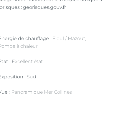
orisques : georisques.gouv.fr
Énergie de chauffage
Fioul / Mazout,
Pompe à chaleur
État
Excellent état
Exposition
Sud
Vue
Panoramique Mer Collines