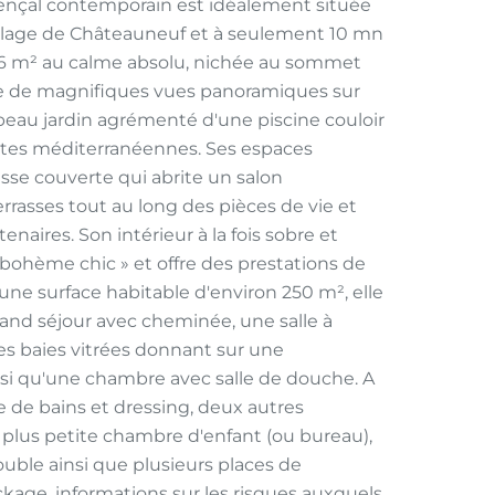
vençal contemporain est idéalement située
illage de Châteauneuf et à seulement 10 mn
 316 m² au calme absolu, nichée au sommet
ficie de magnifiques vues panoramiques sur
n beau jardin agrémenté d'une piscine couloir
ntes méditerranéennes. Ses espaces
sse couverte qui abrite un salon
errasses tout au long des pièces de vie et
naires. Son intérieur à la fois sobre et
 bohème chic » et offre des prestations de
D'une surface habitable d'environ 250 m², elle
nd séjour avec cheminée, une salle à
s baies vitrées donnant sur une
nsi qu'une chambre avec salle de douche. A
e de bains et dressing, deux autres
 plus petite chambre d'enfant (ou bureau),
ouble ainsi que plusieurs places de
kage. informations sur les risques auxquels