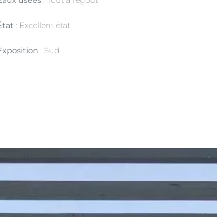
Eaux usées
Tout à l'égout
État
Excellent état
Exposition
Sud