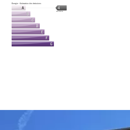
Énergie - Estimation des émissions
4
kg CO2/m².an