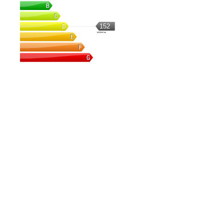
152
kWh/m².an