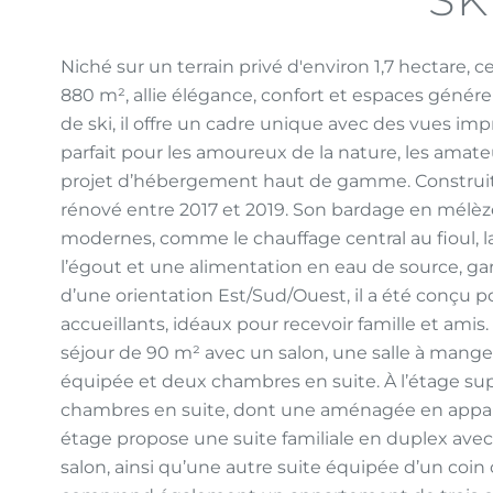
Niché sur un terrain privé d'environ 1,7 hectare, c
880 m², allie élégance, confort et espaces génére
de ski, il offre un cadre unique avec des vues i
parfait pour les amoureux de la nature, les amat
projet d’hébergement haut de gamme. Construit 
rénové entre 2017 et 2019. Son bardage en mélèze,
modernes, comme le chauffage central au fioul, la
l’égout et une alimentation en eau de source, ga
d’une orientation Est/Sud/Ouest, il a été conçu p
accueillants, idéaux pour recevoir famille et ami
séjour de 90 m² avec un salon, une salle à mang
équipée et deux chambres en suite. À l’étage su
chambres en suite, dont une aménagée en appar
étage propose une suite familiale en duplex ave
salon, ainsi qu’une autre suite équipée d’un coin