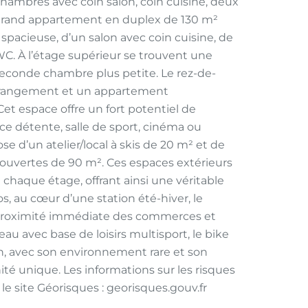
mbres avec coin salon, coin cuisine, deux
 grand appartement en duplex de 130 m²
 spacieuse, d’un salon avec coin cuisine, de
WC. À l’étage supérieur se trouvent une
econde chambre plus petite. Le rez-de-
e rangement et un appartement
et espace offre un fort potentiel de
e détente, salle de sport, cinéma ou
se d’un atelier/local à skis de 20 m² et de
couvertes de 90 m². Ces espaces extérieurs
chaque étage, offrant ainsi une véritable
los, au cœur d’une station été-hiver, le
 proximité immédiate des commerces et
’eau avec base de loisirs multisport, le bike
on, avec son environnement rare et son
é unique. Les informations sur les risques
le site Géorisques : georisques.gouv.fr