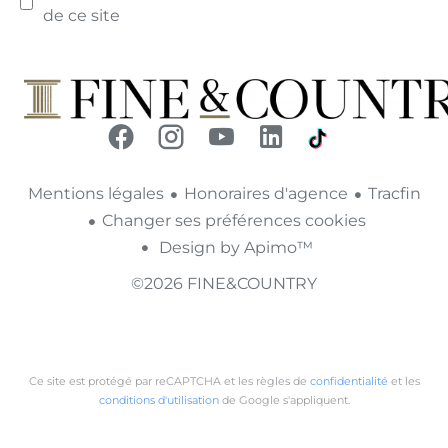
de ce site
Mentions légales
Honoraires d'agence
Tracfin
Changer ses préférences cookies
Design by
Apimo™
©2026 FINE&COUNTRY
Ce site est protégé par reCAPTCHA et les règles de
confidentialité
et les
conditions d'utilisation
de Google s'appliquent.