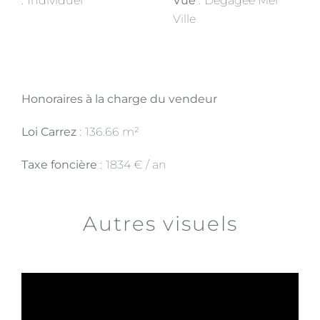
Individuel
Vue
Dégagée Mer
Ville
Honoraires à la charge du vendeur
Loi Carrez
136.66 m²
Taxe foncière
1834 € / an
Autres visuels