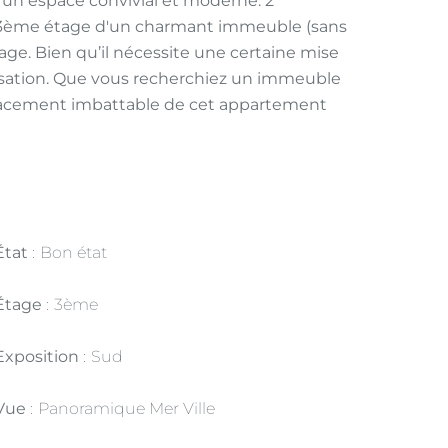
t un espace convivial et moderne. 2
u 3ème étage d'un charmant immeuble (sans
rage. Bien qu’il nécessite une certaine mise
alisation. Que vous recherchiez un immeuble
mplacement imbattable de cet appartement
État
Bon état
Étage
3ème
Exposition
Sud
Vue
Panoramique Mer Ville