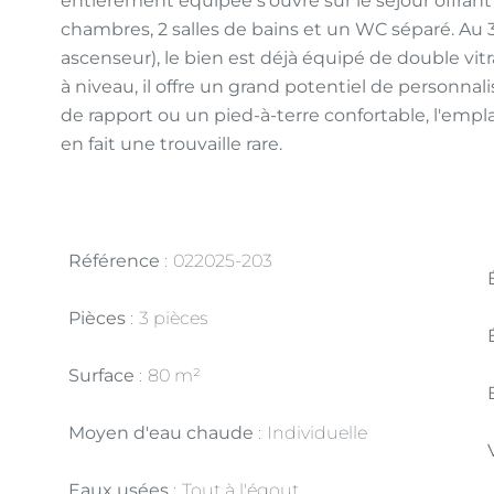
entièrement équipée s'ouvre sur le séjour offran
chambres, 2 salles de bains et un WC séparé. A
ascenseur), le bien est déjà équipé de double vit
à niveau, il offre un grand potentiel de personn
de rapport ou un pied-à-terre confortable, l'e
en fait une trouvaille rare.
Référence
022025-203
Pièces
3 pièces
Surface
80 m²
Moyen d'eau chaude
Individuelle
Eaux usées
Tout à l'égout