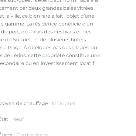
sée sud-ouest, s’étend sur 110 m² face à la
tement par deux grandes baies vitrées.
a ville, ce bien rare a fait l’objet d’une
de gamme. La résidence bénéficie d’un
 port, du Palais des Festivals et des
ue du Suquet, et de plusieurs hôtels
lle Plage. À quelques pas des plages, du
es de Lérins, cette propriété constitue une
 secondaire ou en investissement locatif
Moyen de chauffage
Individuel
État
Neuf
Étage
Dernier étage