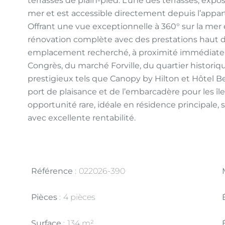
terrasses de plain-pied. L’une des terrasses, expo
mer et est accessible directement depuis l’appar
Offrant une vue exceptionnelle à 360° sur la mer et l
rénovation complète avec des prestations haut 
emplacement recherché, à proximité immédiate du
Congrès, du marché Forville, du quartier historiq
prestigieux tels que Canopy by Hilton et Hôtel Be
port de plaisance et de l’embarcadère pour les îl
opportunité rare, idéale en résidence principale,
avec excellente rentabilité.
Référence
022026-390
Pièces
4 pièces
Surface
134 m²