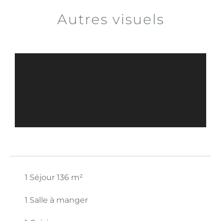
Autres visuels
1 Séjour
136 m²
1 Salle à manger