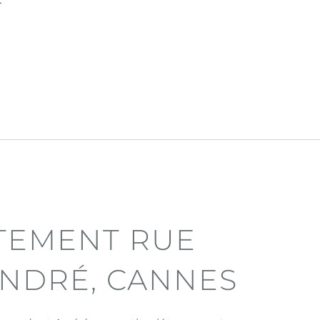
T
TEMENT RUE
NDRÉ, CANNES