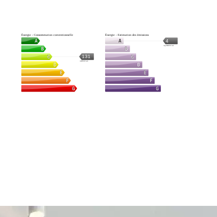
Énergie - Consommation conventionnelle
Énergie - Estimation des émissions
4
kg CO2/m².an
131
kWh/m².an