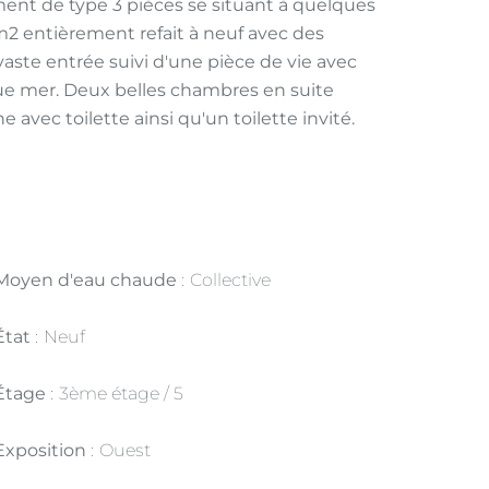
ent de type 3 pièces se situant à quelques
 entièrement refait à neuf avec des
ste entrée suivi d'une pièce de vie avec
ue mer. Deux belles chambres en suite
vec toilette ainsi qu'un toilette invité.
Moyen d'eau chaude
Collective
État
Neuf
Étage
3ème étage / 5
Exposition
Ouest