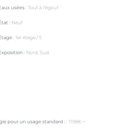
Eaux usées
Tout à l'égout
État
Neuf
Étage
1er étage / 5
Exposition
Nord, Sud
ie pour un usage standard :
1198€ ~