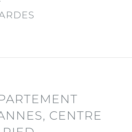
T
GARDES
PPARTEMENT
ANNES, CENTRE
 PIED