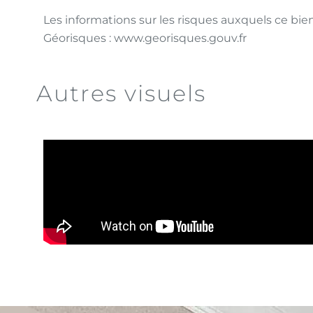
Les informations sur les risques auxquels ce bien
Géorisques : www.georisques.gouv.fr
Autres visuels