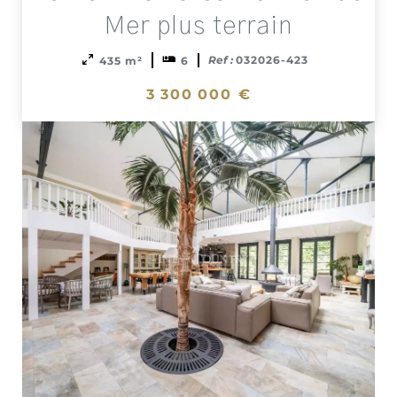
select
Mer plus terrain
Ref :
032026-423
435 m²
6
3 300 000 €