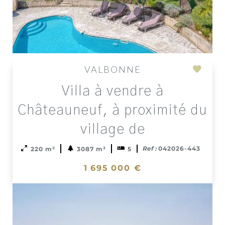
VALBONNE
Add
Villa à vendre à
to
select
Châteauneuf, à proximité du
village de
Ref :
042026-443
220 m²
3087 m²
5
1 695 000 €