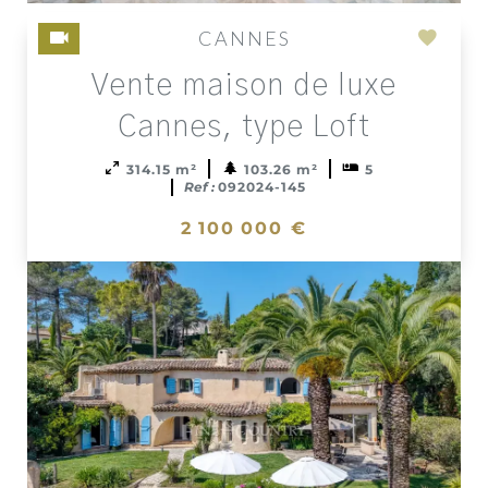
CANNES
Add
Vente maison de luxe
to
select
Cannes, type Loft
314.15 m²
103.26 m²
5
Ref :
092024-145
2 100 000 €