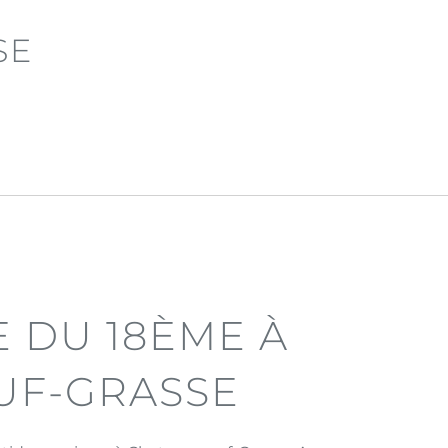
SE
E DU 18ÈME À
UF-GRASSE