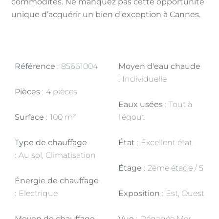
commodités. Ne manquez pas cette opportunité
unique d’acquérir un bien d’exception à Cannes.
Référence
85661004
Moyen d'eau chaude
Individuelle
Pièces
4 pièces
Eaux usées
Tout à
Surface
100 m²
l'égout
Type de chauffage
État
Excellent état
Au sol, Climatisation
Étage
2ème étage / 5
Énergie de chauffage
Electrique
Exposition
Est, Ouest
Moyen de chauffage
Vue
Dégagée Mer