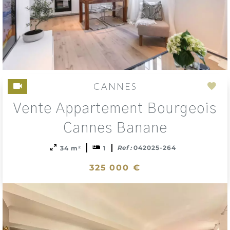
CANNES
Add
Vente Appartement Bourgeois
to
sele
Cannes Banane
Ref :
042025-264
34 m²
1
325 000 €