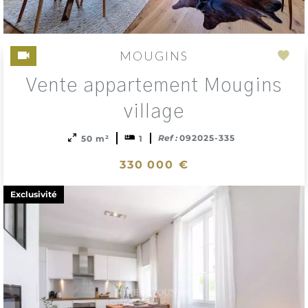
MOUGINS
Add
Vente appartement Mougins
to
sele
village
Ref :
092025-335
50 m²
1
330 000 €
Exclusivité