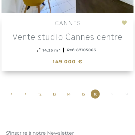
CANNES
Add
Vente studio Cannes centre
to
sele
Ref :
87105063
14.35 m²
149 000 €
12
13
14
15
16
S'inscrire à notre Newsletter