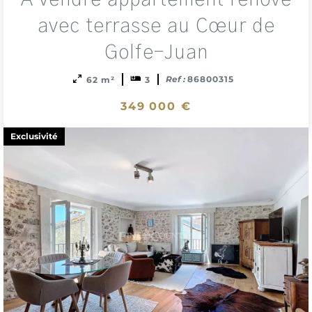
A vendre appartement rénové
to
sele
avec terrasse au Cœur de
Golfe-Juan
Ref :
86800315
62 m²
3
349 000 €
Exclusivité